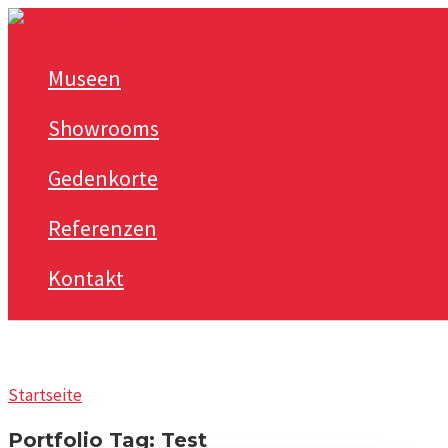
Zum
Inhalt
Museen
springen
Showrooms
Gedenkorte
Referenzen
Kontakt
Startseite
Portfolio Tag: Test