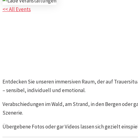
<< All Events
BEFA Forum
04
Juni
2026
-
06
Juni
2026
Entdecken Sie unseren immersiven Raum, der auf Trauersitua
– sensibel, individuell und emotional.
Verabschiedungen im Wald, am Strand, in den Bergen oder gar
Szenerie.
Übergebene Fotos oder gar Videos lassen sich gezielt einsp