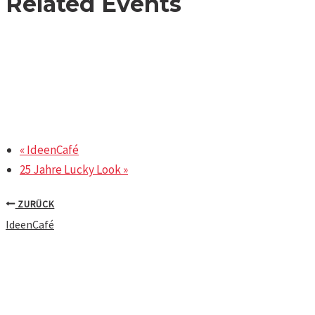
Related Events
MUTEC 2026
November 5
-
November 6
«
IdeenCafé
25 Jahre Lucky Look
»
ZURÜCK
IdeenCafé