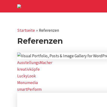
Zum
Inhalt
springen
Startseite
Referenzen
Referenzen
AusstellungsMacher
kreativköpfe
LuckyLook
Monumedia
smartPerform